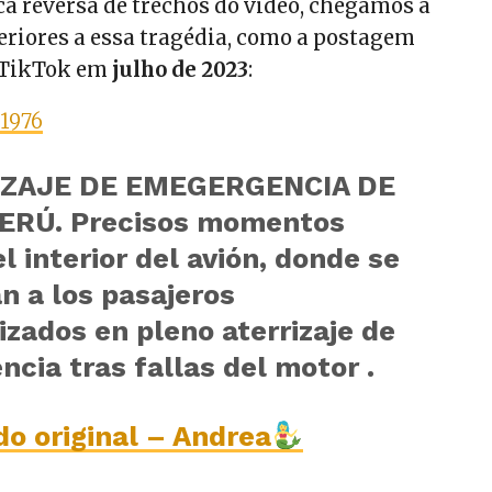
ca reversa de trechos do vídeo, chegamos a
eriores a essa tragédia, como a postagem
o TikTok em
julho de 2023
:
1976
IZAJE DE EMEGERGENCIA DE
ERÚ. Precisos momentos
l interior del avión, donde se
n a los pasajeros
zados en pleno aterrizaje de
cia tras fallas del motor .
o original – Andrea