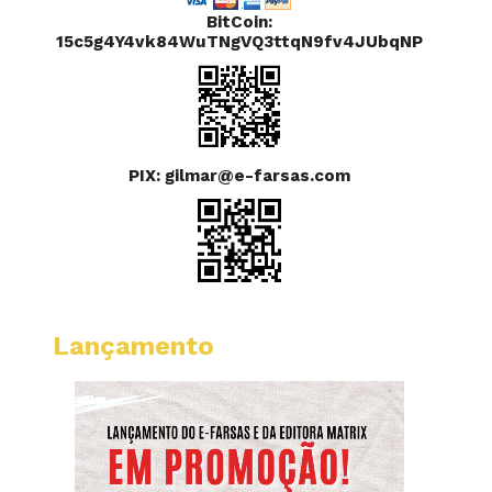
BitCoin:
15c5g4Y4vk84WuTNgVQ3ttqN9fv4JUbqNP
PIX: gilmar@e-farsas.com
Lançamento