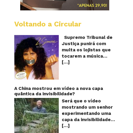
Voltando a Circular
STJ
proíbe
que
Supremo Tribunal de
Shoppi
Justiça punirá com
do
multa os lojistas que
Brasil
tocarem a música
toque
[…]
“Então é Natal”
“Então
é
interpretada pela
Natal”
cantora Simone! Será?
De acordo com notícia
publicada em diversos
A China mostrou em vídeo a nova capa
sites e blogs (e
quântica da invisibilidade?
amplamente divulgada
Será que o vídeo
nas redes sociais),
mostrando um senhor
uma das canções mais
experimentando uma
populares do Natal
capa da invisibilidade
brasileiro estaria
[…]
em um jardim é
proibida de ser
verdadeiro ou falso? O