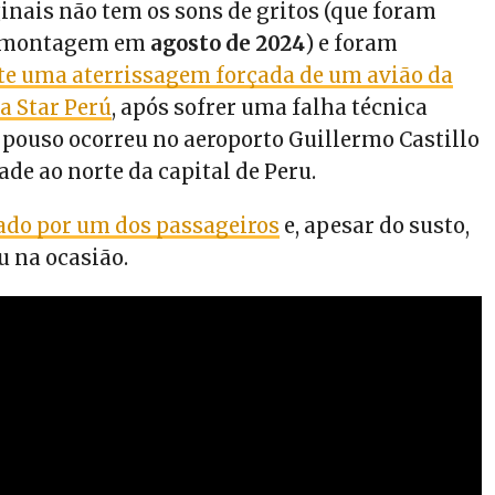
inais não tem os sons de gritos (que foram
a montagem em
agosto de 2024
) e foram
te uma aterrissagem forçada de um avião da
a Star Perú
, após sofrer uma falha técnica
O pouso ocorreu no aeroporto Guillermo Castillo
ade ao norte da capital de Peru.
vado por um dos passageiros
e, apesar do susto,
u na ocasião.