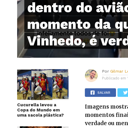
dentro do aviã
momento da q
Vinhedo, é ver
Por
Gilmar 
Publicado em
SALVAR
Cucurella levou a
Imagens mostra
Copa do Mundo em
momentos finais
uma sacola plástica?
verdade ou men