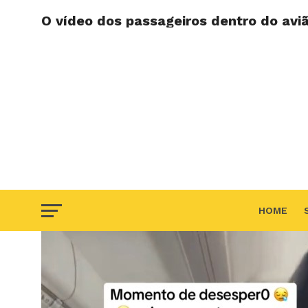
O vídeo dos passageiros dentro do av
HOME
F.A.Q