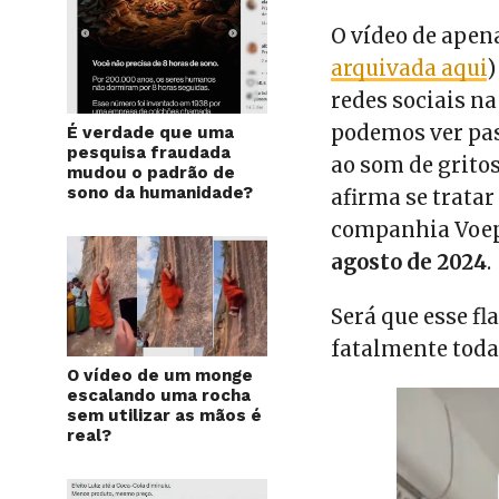
O vídeo de apen
arquivada aqui
)
redes sociais n
podemos ver pas
É verdade que uma
pesquisa fraudada
ao som de grito
mudou o padrão de
sono da humanidade?
afirma se trata
companhia Voepa
agosto de 2024
.
Será que esse f
fatalmente toda
O vídeo de um monge
escalando uma rocha
sem utilizar as mãos é
real?