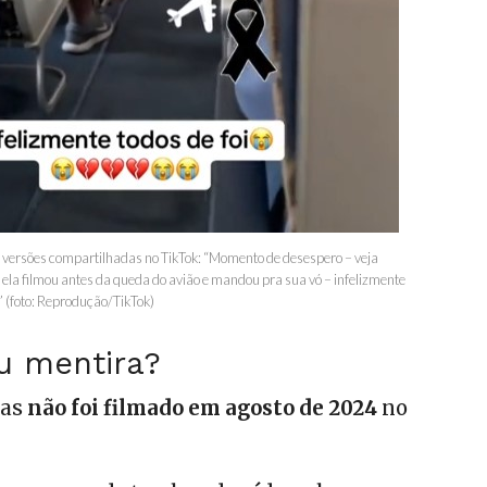
 versões compartilhadas no TikTok: “Momento de desespero – veja
la filmou antes da queda do avião e mandou pra sua vó – infelizmente
c)” (foto: Reprodução/TikTok)
u mentira?
mas
não foi filmado em agosto de 2024
no