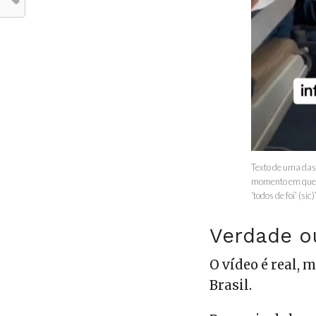
Texto de uma das
momento em que e
‘todos de foi’ (si
Verdade o
O vídeo é real, 
Brasil.