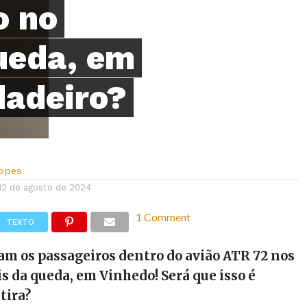
o no
ueda, em
dadeiro?
Lopes
12 de agosto de 2024
1 Comment
TEXTO
m os passageiros dentro do avião ATR 72 nos
 da queda, em Vinhedo! Será que isso é
tira?