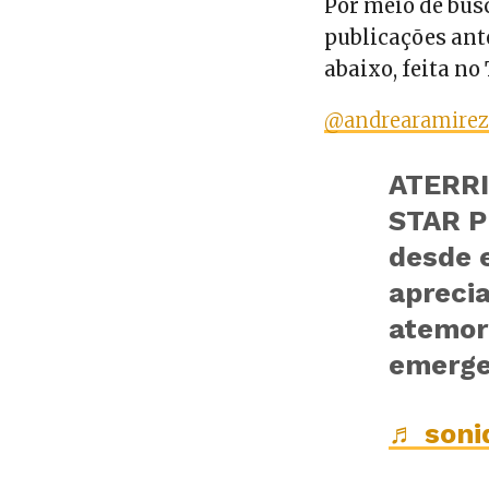
Por meio de bus
publicações ant
abaixo, feita n
@andrearamirez
ATERR
STAR P
desde e
aprecia
atemori
emergen
♬ sonid