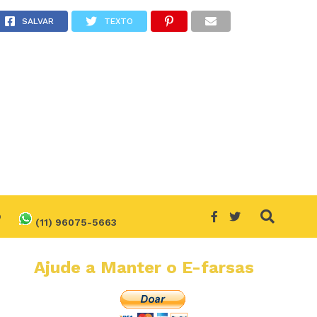
adeiro?
SALVAR
TEXTO
O
(11) 96075-5663
Ajude a Manter o E-farsas