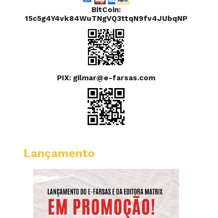
BitCoin:
15c5g4Y4vk84WuTNgVQ3ttqN9fv4JUbqNP
PIX: gilmar@e-farsas.com
Lançamento