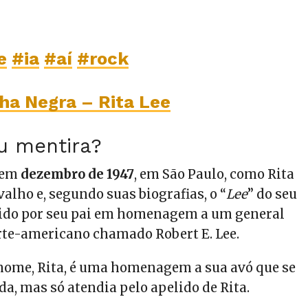
e
#ia
#aí
#rock
ha Negra – Rita Lee
u mentira?
 em
dezembro de 1947
, em São Paulo, como Rita
valho e, segundo suas biografias, o “
Lee
” do seu
hido por seu pai em homenagem a um general
te-americano chamado Robert E. Lee.
 nome, Rita, é uma homenagem a sua avó que se
a, mas só atendia pelo apelido de Rita.