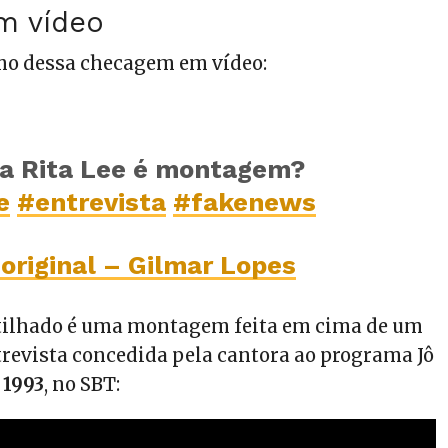
m vídeo
mo dessa checagem em vídeo:
da Rita Lee é montagem?
e
#entrevista
#fakenews
original – Gilmar Lopes
tilhado é uma montagem feita em cima de um
trevista concedida pela cantora ao programa Jô
m
1993
, no SBT: