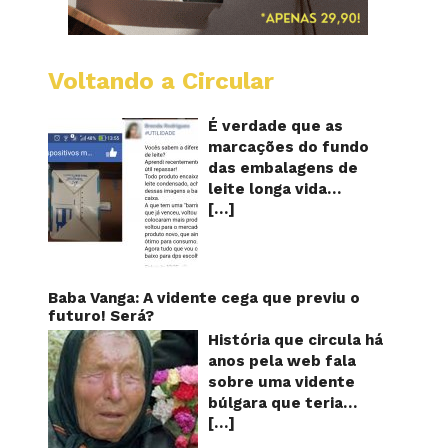
Voltando a Circular
Embala
longa
vida
É verdade que as
mostr
marcações do fundo
quanta
das embalagens de
vezes
leite longa vida
o
[…]
servem para mostrar
leite
foi
quantas vezes o
reapro
produto foi
reaproveitado? O
alerta surgiu no dia 22
Baba Vanga: A vidente cega que previu o
de novembro de 2018,
futuro! Será?
em uma conta no
História que circula há
Facebook e
anos pela web fala
rapidamente se
sobre uma vidente
espalhou também
búlgara que teria
através de grupos no
[…]
ficado cega aos 12
WhatsApp. De acordo
anos, mas teria