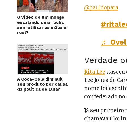
@pauldopara
O vídeo de um monge
escalando uma rocha
#ritale
sem utilizar as mãos é
real?
♬ Ovel
Verdade o
Rita Lee
nasceu
A Coca-Cola diminuiu
Lee Jones de Car
seu produto por causa
nome foi escol
da política de Lula?
confederado nor
Já seu primeiro
chamava Clorind