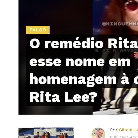
FALSO
O remédio Rita
esse nome em
homenagem à 
Rita Lee?
Por
Gilmar 
Publicado em