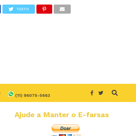
TEXTO
O
(11) 96075-5663
Ajude a Manter o E-farsas