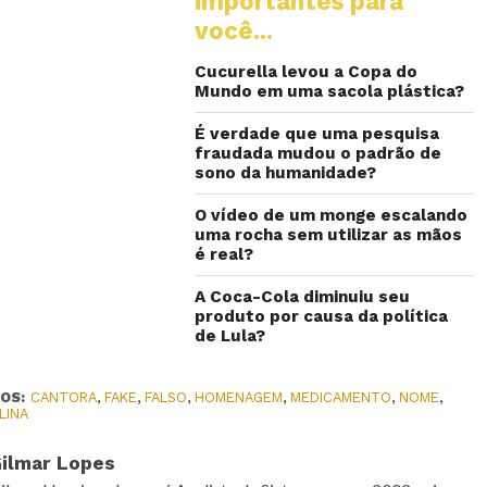
importantes para
você...
Cucurella levou a Copa do
Mundo em uma sacola plástica?
É verdade que uma pesquisa
fraudada mudou o padrão de
sono da humanidade?
O vídeo de um monge escalando
uma rocha sem utilizar as mãos
é real?
A Coca-Cola diminuiu seu
produto por causa da política
de Lula?
OS:
CANTORA
,
FAKE
,
FALSO
,
HOMENAGEM
,
MEDICAMENTO
,
NOME
,
LINA
ilmar Lopes