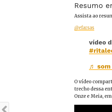
Resumo e
Assista ao resu
@efarsas
vídeo 
#ritale
♬ som 
O vídeo compar
trecho dessa en
Onze e Meia, e