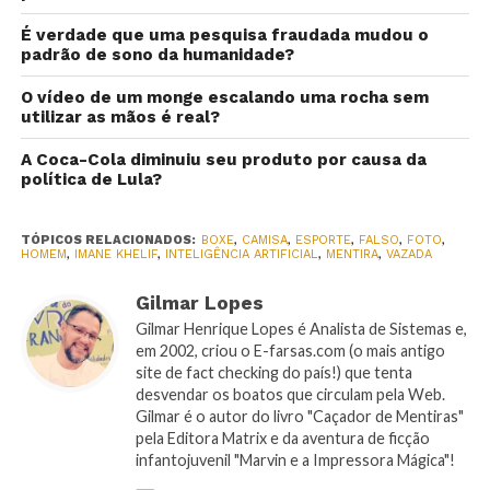
É verdade que uma pesquisa fraudada mudou o
padrão de sono da humanidade?
O vídeo de um monge escalando uma rocha sem
utilizar as mãos é real?
A Coca-Cola diminuiu seu produto por causa da
política de Lula?
TÓPICOS RELACIONADOS:
BOXE
,
CAMISA
,
ESPORTE
,
FALSO
,
FOTO
,
HOMEM
,
IMANE KHELIF
,
INTELIGÊNCIA ARTIFICIAL
,
MENTIRA
,
VAZADA
Gilmar Lopes
Gilmar Henrique Lopes é Analista de Sistemas e,
em 2002, criou o E-farsas.com (o mais antigo
site de fact checking do país!) que tenta
desvendar os boatos que circulam pela Web.
Gilmar é o autor do livro "Caçador de Mentiras"
pela Editora Matrix e da aventura de ficção
infantojuvenil "Marvin e a Impressora Mágica"!