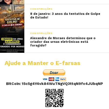
CONSPIRAÇÕES
8 de janeiro: 3 anos da tentativa de Golpe
de Estado!
CONSPIRAÇÕES
Alexandre de Moraes determinou que o
criador das urnas eletrônicas está
foragido?
Ajude a Manter o E-farsas
BitCoin: 15c5g4Y4vk84WuTNgVQ3ttqN9fv4JUbqNP