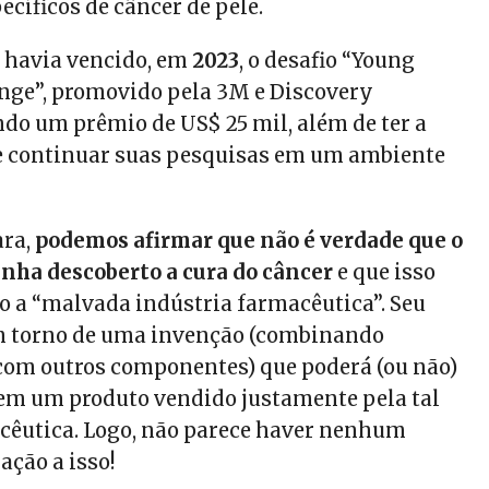
ecíficos de câncer de pele.
á havia vencido, em
2023
, o desafio “Young
enge”, promovido pela 3M e Discovery
ndo um prêmio de US$ 25 mil, além de ter a
e continuar suas pesquisas em um ambiente
ara,
podemos afirmar que não é verdade que o
enha descoberto a cura do câncer
e que isso
o a “malvada indústria farmacêutica”. Seu
em torno de uma invenção (combinando
om outros componentes) que poderá (ou não)
em um produto vendido justamente pela tal
cêutica. Logo, não parece haver nenhum
ação a isso!