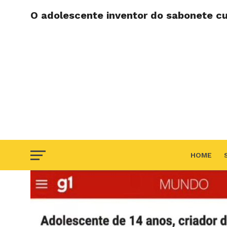
O adolescente inventor do sabonete c
HOME
F.A.Q