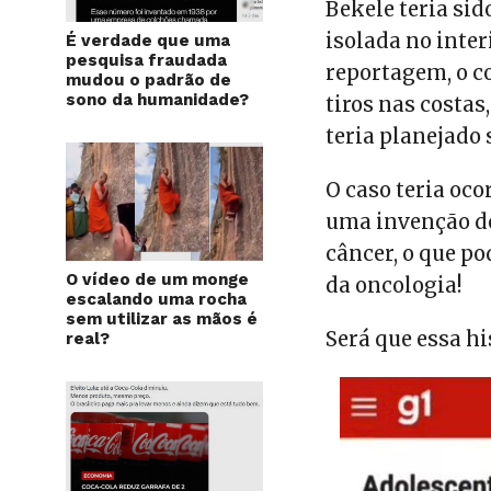
Bekele teria si
isolada no inte
É verdade que uma
pesquisa fraudada
reportagem, o c
mudou o padrão de
sono da humanidade?
tiros nas costas
teria planejado 
O caso teria oc
uma invenção d
câncer, o que po
O vídeo de um monge
da oncologia!
escalando uma rocha
sem utilizar as mãos é
Será que essa hi
real?