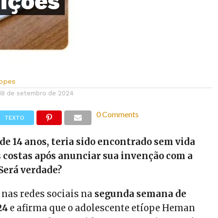
ições
Lopes
18 de setembro de 2024
0 Comments
TEXTO
e 14 anos, teria sido encontrado sem vida
s costas após anunciar sua invenção com a
 Será verdade?
 nas redes sociais na
segunda semana de
24
e afirma que o adolescente etíope Heman