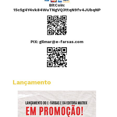
BitCoin:
15c5g4Y4vk84WuTNgVQ3ttqN9fv4JUbqNP
PIX: gilmar@e-farsas.com
Lançamento