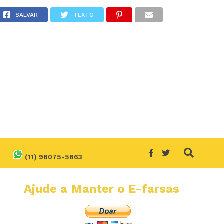
ndições suspeitas?
SALVAR
TEXTO
O
(11) 96075-5663
Ajude a Manter o E-farsas