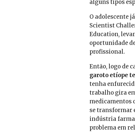
alguns tipos esp
O adolescente j
Scientist Chall
Education, leva
oportunidade d
profissional.
Então, logo de c
garoto etíope t
tenha enfurecid
trabalho gira 
medicamentos c
se transformar 
indústria farma
problema em rel