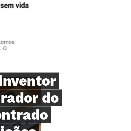
inventor
rador do
ontrado