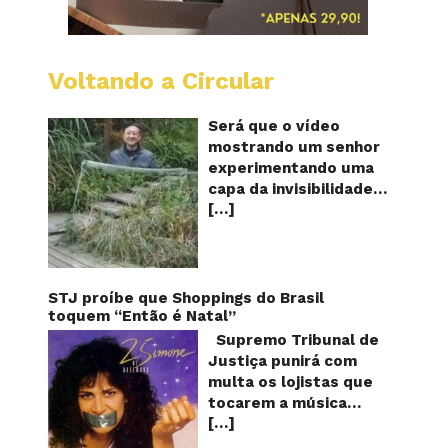
Voltando a Circular
A
China
mostro
Será que o vídeo
em
mostrando um senhor
vídeo
experimentando uma
a
capa da invisibilidade
nova
[…]
em um jardim é
capa
quântic
verdadeiro ou falso? O
da
vídeo surgiu nas redes
invisibi
sociais e em diversos
sites e blogs na
STJ proíbe que Shoppings do Brasil
segunda semana de
toquem “Então é Natal”
dezembro de 2017 e
Supremo Tribunal de
rapidamente ganhou
Justiça punirá com
centenas de milhares
multa os lojistas que
de curtidas e de
tocarem a música
compartilhamentos.
[…]
“Então é Natal”
Nele podemos ver um
interpretada pela