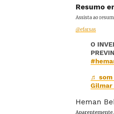
Resumo e
Assista ao resu
@efarsas
O INV
PREVI
#hema
♬ som 
Gilmar
Heman Bek
Aparentemente,