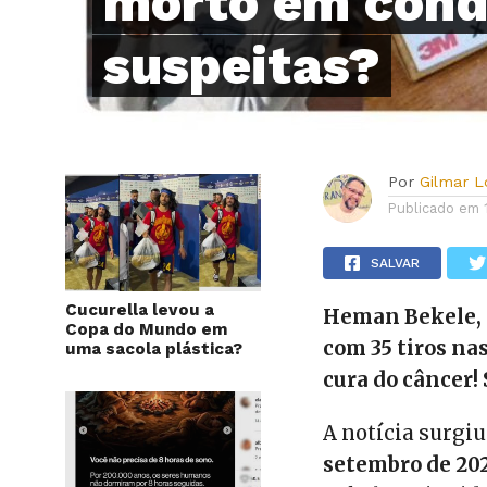
morto em cond
suspeitas?
Por
Gilmar 
Publicado em
SALVAR
Cucurella levou a
Heman Bekele, d
Copa do Mundo em
com 35 tiros na
uma sacola plástica?
cura do câncer!
A notícia surgiu
setembro de 20