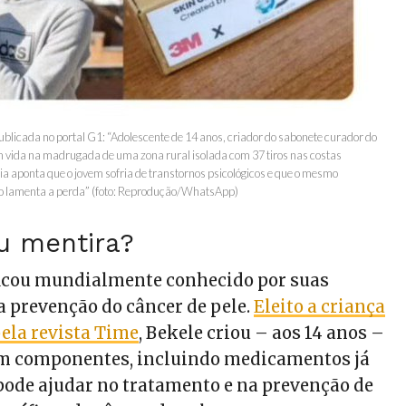
ublicada no portal G1: “Adolescente de 14 anos, criador do sabonete curador do
m vida na madrugada de uma zona rural isolada com 37 tiros nas costas
cia aponta que o jovem sofria de transtornos psicológicos e que o mesmo
no lamenta a perda” (foto: Reprodução/WhatsApp)
u mentira?
icou mundialmente conhecido por suas
a prevenção do câncer de pele.
Eleito a criança
pela revista Time
, Bekele criou – aos 14 anos –
m componentes, incluindo medicamentos já
 pode ajudar no tratamento e na prevenção de