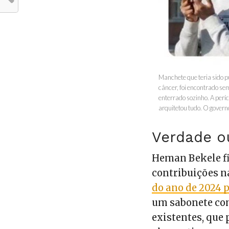
Manchete que teria sido p
câncer, foi encontrado se
enterrado sozinho. A perí
arquitetou tudo. O gover
Verdade o
Heman Bekele f
contribuições n
do ano de 2024 
um sabonete co
existentes, que