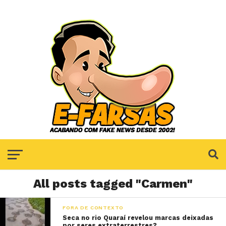
All posts tagged "Carmen"
FORA DE CONTEXTO
Seca no rio Quaraí revelou marcas deixadas
por seres extraterrestres?