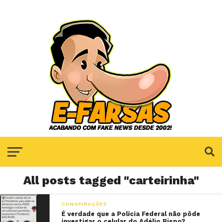
All posts tagged "carteirinha"
CONSPIRAÇÕES
É verdade que a Polícia Federal não pôde
investigar o celular do Adélio Bispo?