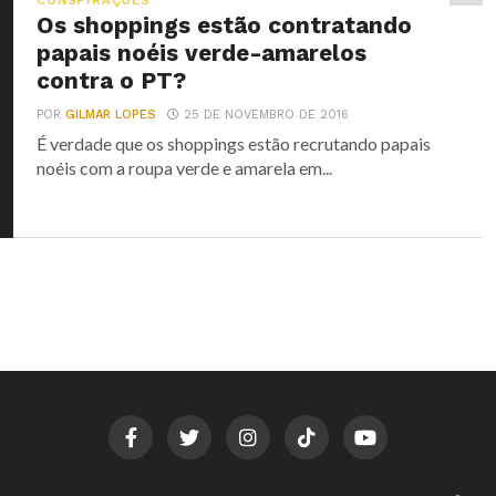
CONSPIRAÇÕES
Os shoppings estão contratando
papais noéis verde-amarelos
contra o PT?
POR
GILMAR LOPES
25 DE NOVEMBRO DE 2016
É verdade que os shoppings estão recrutando papais
noéis com a roupa verde e amarela em...