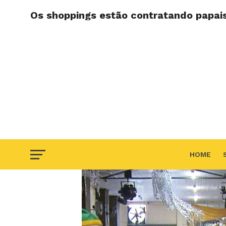
Os shoppings estão contratando papai
HOME
F.A.Q