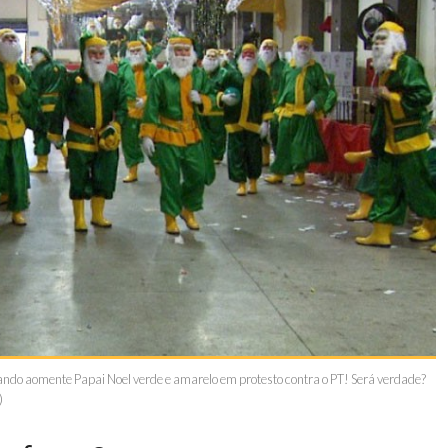
ndo aomente Papai Noel verde e amarelo em protesto contra o PT! Será verdade?
)