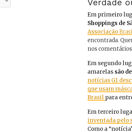
Verdade o
Em primeiro lug
Shoppings de S
Associação
Bras
encontrada. Quem
nos comentários
Em segundo luga
amarelas
são de
notícias G1 des
que usam máscar
Brasil
para entr
Em terceiro luga
inventada pelo 
Como a “notícia