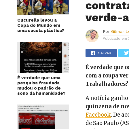
contrat
verde-a
Cucurella levou a
Copa do Mundo em
uma sacola plástica?
Por
Gilmar 
Publicado em
SALVAR
É verdade que o
com a roupa ver
É verdade que uma
pesquisa fraudada
Trabalhadores?
mudou o padrão de
sono da humanidade?
A notícia ganho
quinzena de no
Facebook
. De a
de São Paulo (A