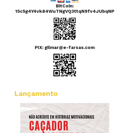
BitCoin:
15c5g4Y4vk84WuTNgVQ3ttqN9fv4JUbqNP
PIX: gilmar@e-farsas.com
Lançamento