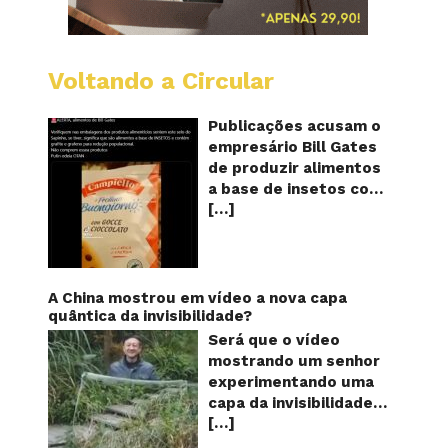
Voltando a Circular
Alimen
com
o
Publicações acusam o
selo
empresário Bill Gates
do
de produzir alimentos
sapinho
a base de insetos com
contém
[…]
grafite e grafeno com
insetos
grafite
o objetivo de reduzir a
e
população! Será
grafen
verdade? Vídeos e
textos com acusações
A China mostrou em vídeo a nova capa
começaram a se
quântica da invisibilidade?
espalhar nas redes
Será que o vídeo
sociais na segunda
mostrando um senhor
quinzena de agosto de
experimentando uma
2024 e afirmam que as
capa da invisibilidade
empresas do
[…]
em um jardim é
milionário norte-
verdadeiro ou falso? O