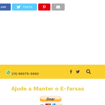
LVAR
TEXTO
O
(11) 96075-5663
Ajude a Manter o E-farsas