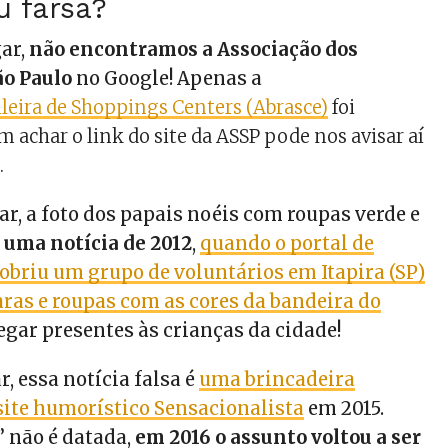
u farsa?
ar,
não encontramos a Associação dos
ão Paulo
no Google! Apenas a
ileira de Shoppings Centers (Abrasce)
foi
 achar o link do site da ASSP pode nos avisar aí
.
r, a foto dos papais noéis com roupas verde e
 uma notícia de 2012
,
quando o portal de
cobriu um grupo de voluntários em Itapira (SP)
as e roupas com as cores da bandeira do
egar presentes às crianças da cidade!
r, essa notícia falsa é
uma brincadeira
site humorístico Sensacionalista
em 2015.
” não é datada,
em 2016 o assunto voltou a ser