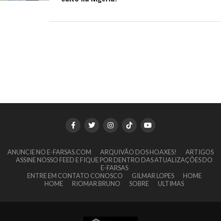
ANUNCIE NO E-FARSAS.COM
ARQUIVÃO DOS HOAXES!
ARTIGOS
ASSINE NOSSO FEED E FIQUE POR DENTRO DAS ATUALIZAÇÕES DO
E-FARSAS
ENTRE EM CONTATO CONOSCO
GILMAR LOPES
HOME
HOME
RIOMAR BRUNO
SOBRE
ULTIMAS