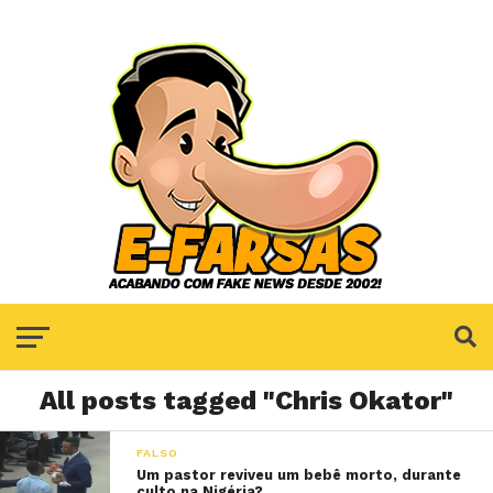
All posts tagged "Chris Okator"
FALSO
Um pastor reviveu um bebê morto, durante
culto na Nigéria?