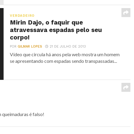
VERDADEIRO
Mirin Dajo, o faquir que
atravessava espadas pelo seu
corpo!
POR
GILMAR LOPES
21 DE JULHO DE 2013
Vídeo que circula há anos pela web mostra um homem
se apresentando com espadas sendo transpassadas...
m queimaduras é falso!