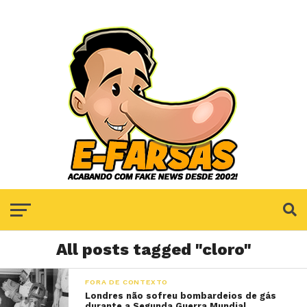
All posts tagged "cloro"
FORA DE CONTEXTO
Londres não sofreu bombardeios de gás
durante a Segunda Guerra Mundial