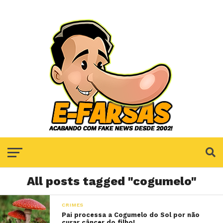
All posts tagged "cogumelo"
CRIMES
Pai processa a Cogumelo do Sol por não
curar câncer do filho!