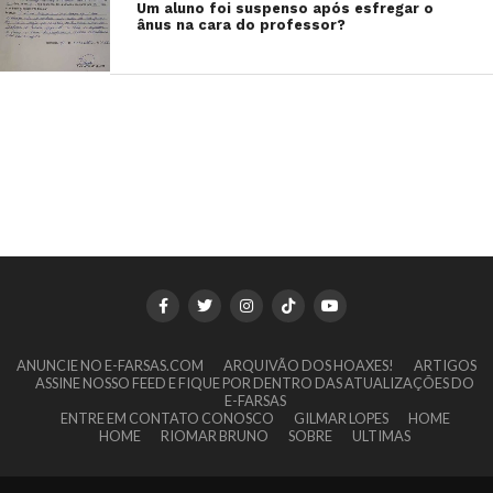
Um aluno foi suspenso após esfregar o
ânus na cara do professor?
ANUNCIE NO E-FARSAS.COM
ARQUIVÃO DOS HOAXES!
ARTIGOS
ASSINE NOSSO FEED E FIQUE POR DENTRO DAS ATUALIZAÇÕES DO
E-FARSAS
ENTRE EM CONTATO CONOSCO
GILMAR LOPES
HOME
HOME
RIOMAR BRUNO
SOBRE
ULTIMAS