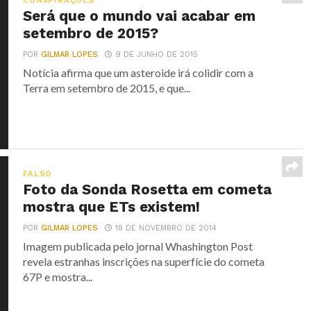
CONSPIRAÇÕES
Será que o mundo vai acabar em
setembro de 2015?
POR
GILMAR LOPES
9 DE JUNHO DE 2015
Notícia afirma que um asteroide irá colidir com a
Terra em setembro de 2015, e que...
FALSO
Foto da Sonda Rosetta em cometa
mostra que ETs existem!
POR
GILMAR LOPES
18 DE NOVEMBRO DE 2014
Imagem publicada pelo jornal Whashington Post
revela estranhas inscrições na superfície do cometa
67P e mostra...