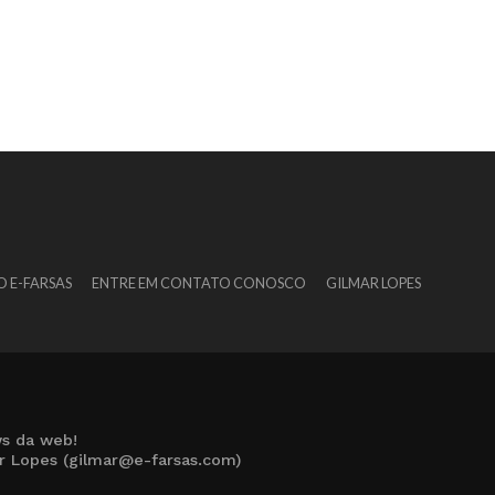
O E-FARSAS
ENTRE EM CONTATO CONOSCO
GILMAR LOPES
s da web!
ar Lopes (gilmar@e-farsas.com)