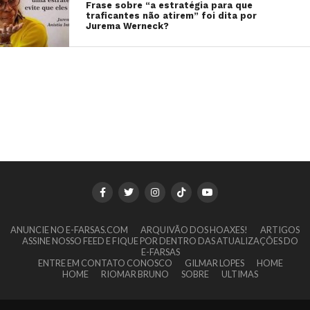
Frase sobre “a estratégia para que
traficantes não atirem” foi dita por
Jurema Werneck?
ANUNCIE NO E-FARSAS.COM
ARQUIVÃO DOS HOAXES!
ARTIGOS
ASSINE NOSSO FEED E FIQUE POR DENTRO DAS ATUALIZAÇÕES DO
E-FARSAS
ENTRE EM CONTATO CONOSCO
GILMAR LOPES
HOME
HOME
RIOMAR BRUNO
SOBRE
ULTIMAS