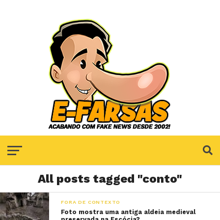
All posts tagged "conto"
FORA DE CONTEXTO
Foto mostra uma antiga aldeia medieval
preservada na Escócia?