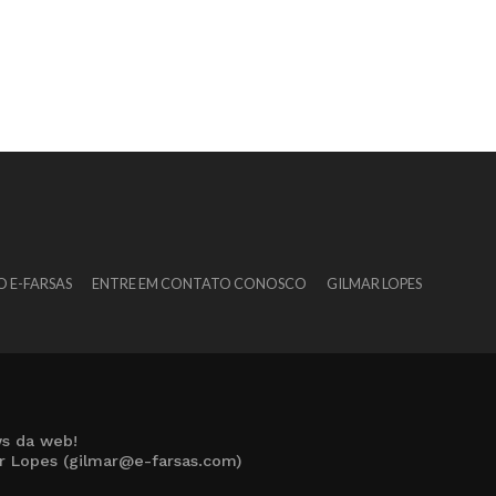
O E-FARSAS
ENTRE EM CONTATO CONOSCO
GILMAR LOPES
s da web!
ar Lopes (gilmar@e-farsas.com)