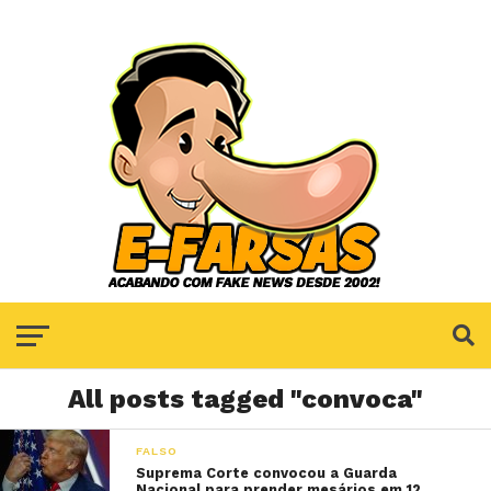
All posts tagged "convoca"
FALSO
Suprema Corte convocou a Guarda
Nacional para prender mesários em 12