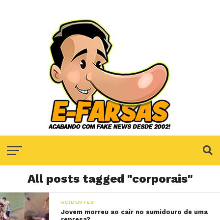
All posts tagged "corporais"
ACIDENTES
Jovem morreu ao cair no sumidouro de uma
represa?