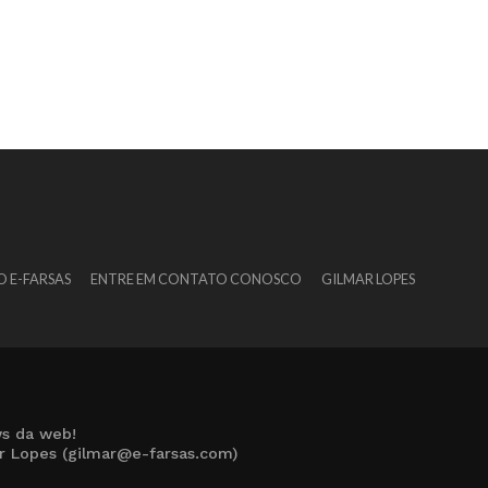
O E-FARSAS
ENTRE EM CONTATO CONOSCO
GILMAR LOPES
s da web!
ar Lopes (gilmar@e-farsas.com)