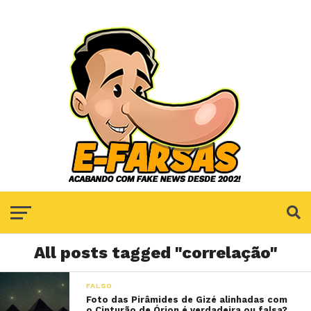
All posts tagged "correlação"
FALSO
Foto das Pirâmides de Gizé alinhadas com
o Cinturão de Órion é verdadeira ou falsa?