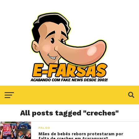
All posts tagged "creches"
FALSO
Mães de bebês reborn protestaram por
falta de creches em Araraquara?