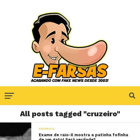
All posts tagged "cruzeiro"
ANIMAIS
Exame de raio-X mostra a patinha fofinha
de um gato! Será verdade?