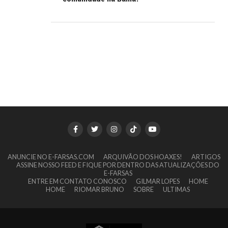
ANUNCIE NO E-FARSAS.COM
ARQUIVÃO DOS HOAXES!
ARTIGOS
ASSINE NOSSO FEED E FIQUE POR DENTRO DAS ATUALIZAÇÕES DO
E-FARSAS
ENTRE EM CONTATO CONOSCO
GILMAR LOPES
HOME
HOME
RIOMAR BRUNO
SOBRE
ULTIMAS