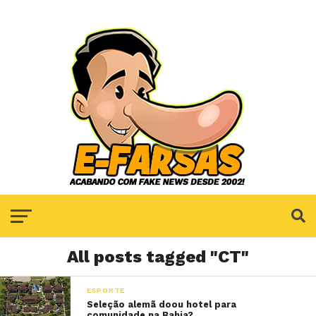
All posts tagged "CT"
ESPORTE
Seleção alemã doou hotel para
comunidade na Bahia?