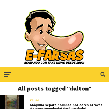
All posts tagged "dalton"
FALSO
Máquina separa bolinhas por cores através
de nanotecnologia! Será verdade?