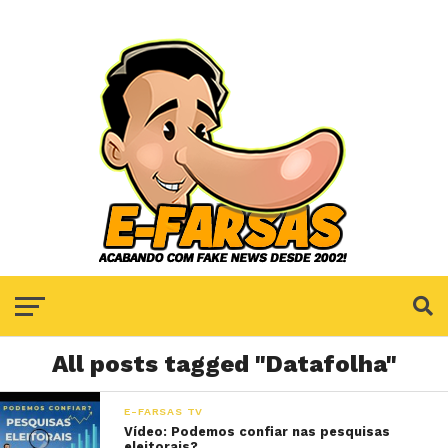
All posts tagged "Datafolha"
E-FARSAS TV
Vídeo: Podemos confiar nas pesquisas
eleitorais?