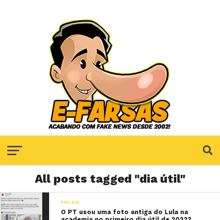
All posts tagged "dia útil"
FALSO
O PT usou uma foto antiga do Lula na
academia no primeiro dia útil de 2022?