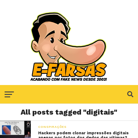
All posts tagged "digitais"
CONSPIRAÇÕES
Hackers podem clonar impressões digitais
apenas por fotos dos dedos das vítimas?