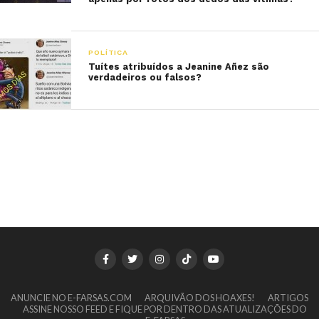
POLÍTICA
Tuítes atribuídos a Jeanine Añez são
verdadeiros ou falsos?
ANUNCIE NO E-FARSAS.COM
ARQUIVÃO DOS HOAXES!
ARTIGOS
ASSINE NOSSO FEED E FIQUE POR DENTRO DAS ATUALIZAÇÕES DO