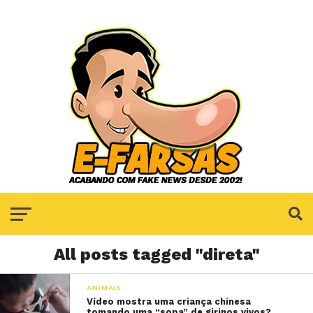
All posts tagged "direta"
ANIMAIS
Vídeo mostra uma criança chinesa
tomando uma “sopa” de girinos vivos?