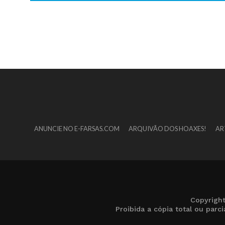
ANUNCIE NO E-FARSAS.COM
ARQUIVÃO DOS HOAXES!
AR
Copyrigh
Proibida a cópia total ou par