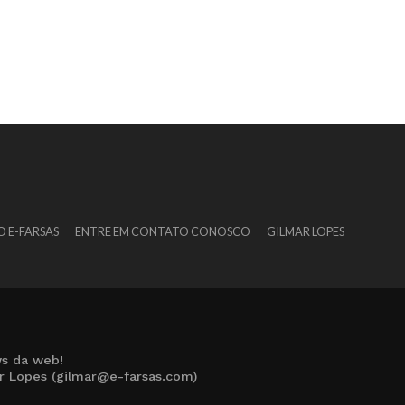
O E-FARSAS
ENTRE EM CONTATO CONOSCO
GILMAR LOPES
s da web!
ar Lopes (gilmar@e-farsas.com)