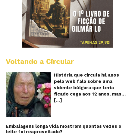
Voltando a Circular
B
Va
A
História que circula há anos
vi
pela web fala sobre uma
ce
vidente búlgara que teria
q
ficado cega aos 12 anos, mas
pr
[…]
teria previsto o fim a
o
fu
humanidade! Será verdade?
Se
Baba Vanga, a mulher que
previu o fim do mundo e do
nosso futuro, morreu em 1996
Embalagens longa vida mostram quantas vezes o
leite foi reaproveitado?
aos 90 anos de idade, e teria