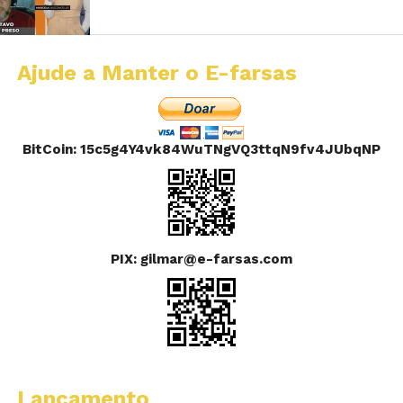
Ajude a Manter o E-farsas
BitCoin: 15c5g4Y4vk84WuTNgVQ3ttqN9fv4JUbqNP
PIX: gilmar@e-farsas.com
Lançamento