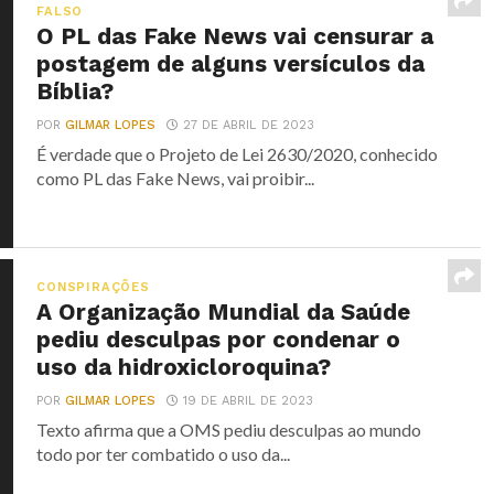
FALSO
O PL das Fake News vai censurar a
postagem de alguns versículos da
Bíblia?
POR
GILMAR LOPES
27 DE ABRIL DE 2023
É verdade que o Projeto de Lei 2630/2020, conhecido
como PL das Fake News, vai proibir...
CONSPIRAÇÕES
A Organização Mundial da Saúde
pediu desculpas por condenar o
uso da hidroxicloroquina?
POR
GILMAR LOPES
19 DE ABRIL DE 2023
Texto afirma que a OMS pediu desculpas ao mundo
todo por ter combatido o uso da...