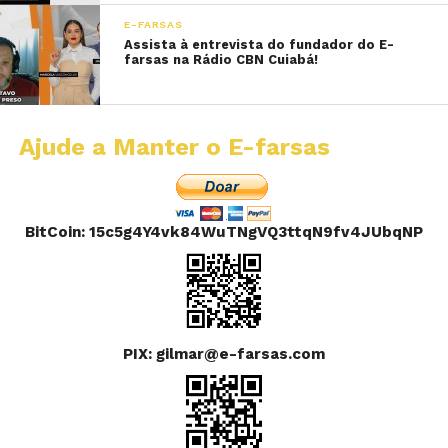
E-FARSAS
Assista à entrevista do fundador do E-
farsas na Rádio CBN Cuiabá!
Ajude a Manter o E-farsas
BitCoin: 15c5g4Y4vk84WuTNgVQ3ttqN9fv4JUbqNP
PIX: gilmar@e-farsas.com