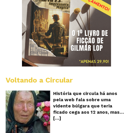
Voltando a Circular
B
Va
A
História que circula há anos
vi
pela web fala sobre uma
ce
vidente búlgara que teria
q
ficado cega aos 12 anos, mas
pr
[…]
teria previsto o fim a
o
fu
humanidade! Será verdade?
Se
Baba Vanga, a mulher que