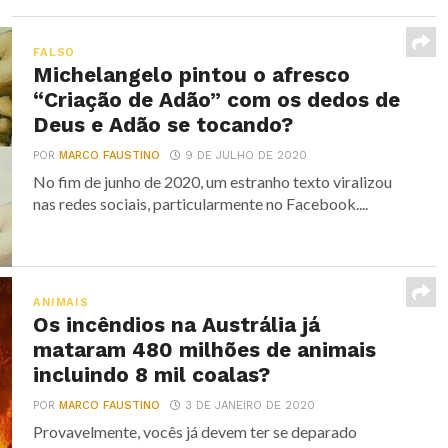
FALSO
Michelangelo pintou o afresco
“Criação de Adão” com os dedos de
Deus e Adão se tocando?
POR
MARCO FAUSTINO
9 DE JULHO DE 2020
No fim de junho de 2020, um estranho texto viralizou
nas redes sociais, particularmente no Facebook....
ANIMAIS
Os incêndios na Austrália já
mataram 480 milhões de animais
incluindo 8 mil coalas?
POR
MARCO FAUSTINO
3 DE JANEIRO DE 2020
Provavelmente, vocês já devem ter se deparado