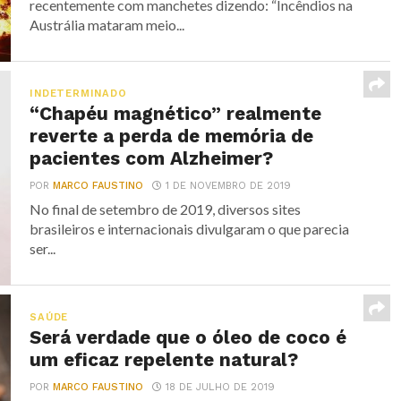
recentemente com manchetes dizendo: “Incêndios na
Austrália mataram meio...
INDETERMINADO
“Chapéu magnético” realmente
reverte a perda de memória de
pacientes com Alzheimer?
POR
MARCO FAUSTINO
1 DE NOVEMBRO DE 2019
No final de setembro de 2019, diversos sites
brasileiros e internacionais divulgaram o que parecia
ser...
SAÚDE
Será verdade que o óleo de coco é
um eficaz repelente natural?
POR
MARCO FAUSTINO
18 DE JULHO DE 2019