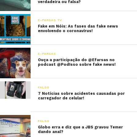
verdadeira ou falsa?
E-FARSAS TV
Fake em Nóis: As fases das fake news
envolvendo o coronavírus!
E-FARSAS
Ouça a participação do @Efarsas no
podcast @PodIsso sobre fake news!
FALSO
7 Notícias sobre acidentes causadas por
carregador de celular!
FALSO
Globo erra e diz que a JBS gravou Temer
dando anal?