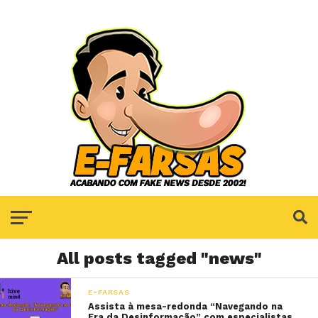
All posts tagged "news"
E-FARSAS
Assista à mesa-redonda “Navegando na
Era da Desinformação” com especialistas