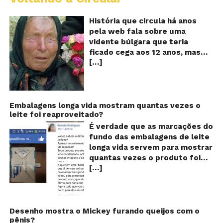
B
Va
A
História que circula há anos
vi
pela web fala sobre uma
ce
vidente búlgara que teria
q
ficado cega aos 12 anos, mas
pr
[…]
teria previsto o fim a
o
fu
humanidade! Será verdade?
Se
Baba Vanga, a mulher que
previu o fim do mundo e do
nosso futuro, morreu em 1996
Embalagens longa vida mostram quantas vezes o
leite foi reaproveitado?
aos 90 anos de idade, e teria
sido uma das grandes videntes
É verdade que as marcações do
do século XX. De acordo com
fundo das embalagens de leite
inúmeros textos que circulam a
longa vida servem para mostrar
seu respeito, Baba Vanga teria
quantas vezes o produto foi
previsto a morte de Stalin além
[…]
reaproveitado? O alerta surgiu
de fazer incontáveis previsões
no dia 22 de novembro de 2018,
terríveis para toda a
em uma conta no Facebook e
humanidade. O texto que
rapidamente se espalhou
acompanha as fotos dessa
também através de grupos no
Desenho mostra o Mickey furando queijos com o
vidente lista uma série de
pênis?
WhatsApp. De acordo com o