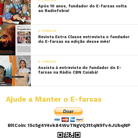
Após 10 anos, fundador do E-farsas volta
ao Radiofobia!
E-FARSAS
Revista Extra Classe entrevista o fundador
do E-farsas na edição desse mês!
E-FARSAS
Assista à entrevista do fundador do E-
farsas na Rádio CBN Cuiabá!
Ajude a Manter o E-farsas
BitCoin: 15c5g4Y4vk84WuTNgVQ3ttqN9fv4JUbqNP