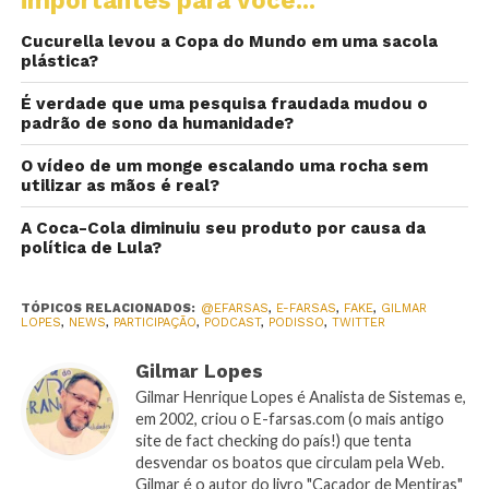
importantes para você...
Cucurella levou a Copa do Mundo em uma sacola
plástica?
É verdade que uma pesquisa fraudada mudou o
padrão de sono da humanidade?
O vídeo de um monge escalando uma rocha sem
utilizar as mãos é real?
A Coca-Cola diminuiu seu produto por causa da
política de Lula?
TÓPICOS RELACIONADOS:
@EFARSAS
,
E-FARSAS
,
FAKE
,
GILMAR
LOPES
,
NEWS
,
PARTICIPAÇÃO
,
PODCAST
,
PODISSO
,
TWITTER
Gilmar Lopes
Gilmar Henrique Lopes é Analista de Sistemas e,
em 2002, criou o E-farsas.com (o mais antigo
site de fact checking do país!) que tenta
desvendar os boatos que circulam pela Web.
Gilmar é o autor do livro "Caçador de Mentiras"