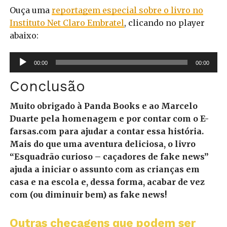
Ouça uma
reportagem especial sobre o livro no
Instituto Net Claro Embratel
, clicando no player
abaixo:
Tocador
00:00
00:00
de
áudio
Conclusão
Muito obrigado à Panda Books e ao Marcelo
Duarte pela homenagem e por contar com o E-
farsas.com para ajudar a contar essa história.
Mais do que uma aventura deliciosa, o livro
“Esquadrão curioso – caçadores de fake news”
ajuda a iniciar o assunto com as crianças em
casa e na escola e, dessa forma, acabar de vez
com (ou diminuir bem) as fake news!
Outras checagens que podem ser