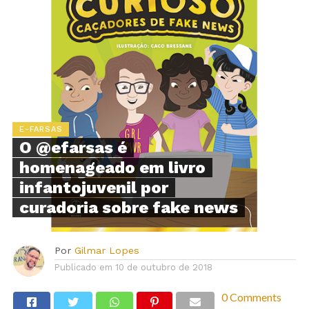
E-FARSAS
O @efarsas é
homenageado em livro
infantojuvenil por
curadoria sobre fake news
Por
Gilmar Lopes
Publicado em
10 de outubro de 2018
0 Comments