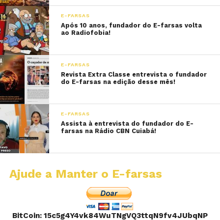
E-FARSAS
Após 10 anos, fundador do E-farsas volta
ao Radiofobia!
E-FARSAS
Revista Extra Classe entrevista o fundador
do E-farsas na edição desse mês!
E-FARSAS
Assista à entrevista do fundador do E-
farsas na Rádio CBN Cuiabá!
Ajude a Manter o E-farsas
BitCoin: 15c5g4Y4vk84WuTNgVQ3ttqN9fv4JUbqNP