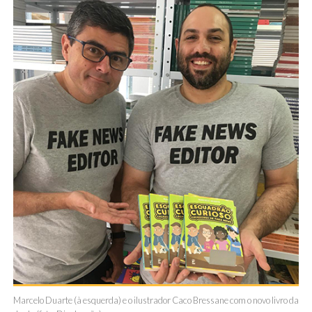
Marcelo Duarte (à esquerda) e o ilustrador Caco Bressane com o novo livro da