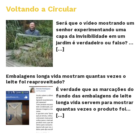
Voltando a Circular
A
Ch
m
Será que o vídeo mostrando um
e
senhor experimentando uma
ví
capa da invisibilidade em um
a
jardim é verdadeiro ou falso? O
no
[…]
vídeo surgiu nas redes sociais e
ca
qu
em diversos sites e blogs na
d
segunda semana de dezembro
in
de 2017 e rapidamente ganhou
centenas de milhares de
Embalagens longa vida mostram quantas vezes o
leite foi reaproveitado?
curtidas e de
compartilhamentos. Nele
É verdade que as marcações do
podemos ver um senhor
fundo das embalagens de leite
exibindo o que parece ser uma
longa vida servem para mostrar
das maiores invenções dos
quantas vezes o produto foi
últimos tempos: Um tipo de
[…]
reaproveitado? O alerta surgiu
capa que torna o usuário
no dia 22 de novembro de 2018,
completamente invisível!
em uma conta no Facebook e
Inicialmente publicado por um
rapidamente se espalhou