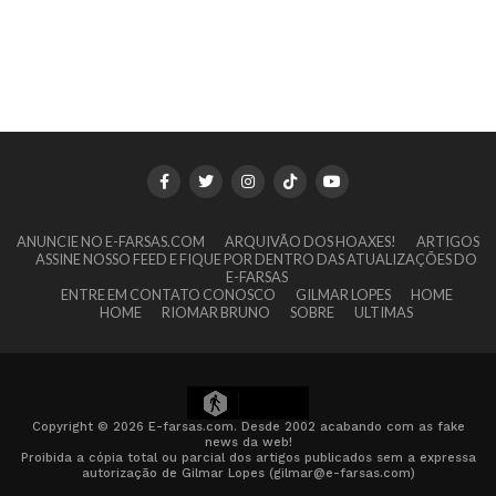
ANUNCIE NO E-FARSAS.COM
ARQUIVÃO DOS HOAXES!
ARTIGOS
ASSINE NOSSO FEED E FIQUE POR DENTRO DAS ATUALIZAÇÕES DO
E-FARSAS
ENTRE EM CONTATO CONOSCO
GILMAR LOPES
HOME
HOME
RIOMAR BRUNO
SOBRE
ULTIMAS
13
Copyright © 2026 E-farsas.com. Desde 2002 acabando com as fake
news da web!
Proibida a cópia total ou parcial dos artigos publicados sem a expressa
autorização de Gilmar Lopes (gilmar@e-farsas.com)