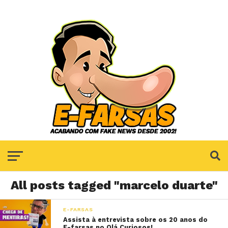
All posts tagged "marcelo duarte"
E-FARSAS
Assista à entrevista sobre os 20 anos do
E-farsas no Olá Curiosos!