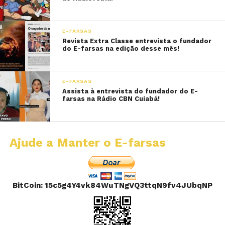
E-FARSAS
Revista Extra Classe entrevista o fundador
do E-farsas na edição desse mês!
E-FARSAS
Assista à entrevista do fundador do E-
farsas na Rádio CBN Cuiabá!
Ajude a Manter o E-farsas
BitCoin: 15c5g4Y4vk84WuTNgVQ3ttqN9fv4JUbqNP