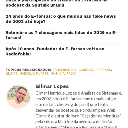
Ouça a participação do criador do E-farsas no
podcast da Sputnik Brasil!
24 anos do E-farsas: o que mudou nas fake news
de 2002 até hoje?
Relembre as 7 checagens mais lidas de 2025 no E-
farsas!
Após 10 anos, fundador do E-farsas volta ao
Radiofobia!
TÓPICOS RELACIONADOS:
BANDEIRANTES
,
CURIOSO
,
E-FARSAS
,
GILMAR
,
MARCELO DUARTE
,
NA MÍDIA
,
RADIO
Gilmar Lopes
Gilmar Henrique Lopes é Analista de Sistemas e,
em 2002, criou o E-farsas.com (o mais antigo
site de fact checking do país!) que tenta
desvendar os boatos que circulam pela Web.
Gilmar é o autor do livro "Caçador de Mentiras"
pela Editora Matrix e da aventura de ficção
infantojuvenil "Marvin e a Impressora Mágica"!