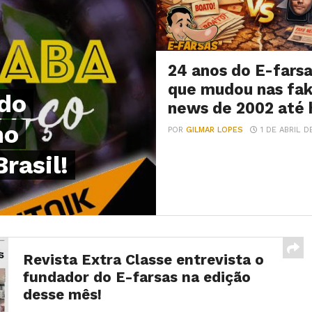
24 anos do E-farsa
que mudou nas fa
 do
news de 2002 até 
no
POR
GILMAR LOPES
1 DE ABRIL D
rasil!
Revista Extra Classe entrevista o
fundador do E-farsas na edição
desse mês!