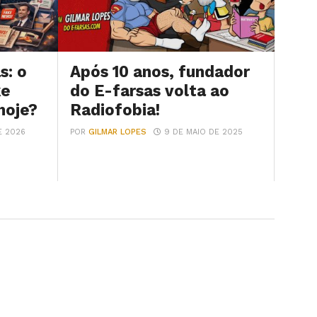
s: o
Após 10 anos, fundador
ke
do E-farsas volta ao
hoje?
Radiofobia!
E 2026
POR
GILMAR LOPES
9 DE MAIO DE 2025