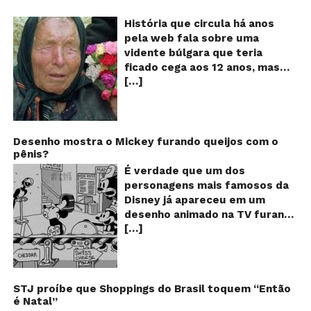
Va
A
História que circula há anos
vi
pela web fala sobre uma
ce
vidente búlgara que teria
q
ficado cega aos 12 anos, mas
pr
[…]
teria previsto o fim a
o
fu
humanidade! Será verdade?
Se
Baba Vanga, a mulher que
previu o fim do mundo e do
nosso futuro, morreu em 1996
Desenho mostra o Mickey furando queijos com o
pênis?
aos 90 anos de idade, e teria
sido uma das grandes videntes
É verdade que um dos
do século XX. De acordo com
personagens mais famosos da
inúmeros textos que circulam a
Disney já apareceu em um
seu respeito, Baba Vanga teria
desenho animado na TV furando
previsto a morte de Stalin além
[…]
queijos com o seu pênis? O
de fazer incontáveis previsões
vídeo é compartilhado na forma
terríveis para toda a
de um GIF animado e mostra
humanidade. O texto que
imagens de um episódio antigo
acompanha as fotos dessa
do desenho do personagem
STJ proíbe que Shoppings do Brasil toquem “Então
vidente lista uma série de
é Natal”
Mickey Mouse, dos