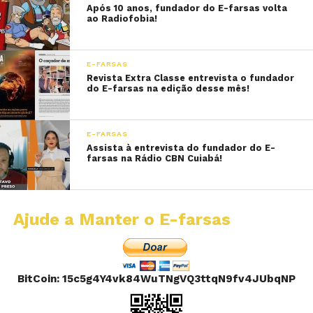
Após 10 anos, fundador do E-farsas volta
ao Radiofobia!
E-FARSAS
Revista Extra Classe entrevista o fundador
do E-farsas na edição desse mês!
E-FARSAS
Assista à entrevista do fundador do E-
farsas na Rádio CBN Cuiabá!
Ajude a Manter o E-farsas
BitCoin: 15c5g4Y4vk84WuTNgVQ3ttqN9fv4JUbqNP