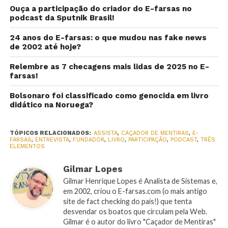
Ouça a participação do criador do E-farsas no
podcast da Sputnik Brasil!
24 anos do E-farsas: o que mudou nas fake news
de 2002 até hoje?
Relembre as 7 checagens mais lidas de 2025 no E-
farsas!
Bolsonaro foi classificado como genocida em livro
didático na Noruega?
TÓPICOS RELACIONADOS:
ASSISTA
,
CAÇADOR DE MENTIRAS
,
E-
FARSAS
,
ENTREVISTA
,
FUNDADOR
,
LIVRO
,
PARTICIPAÇÃO
,
PODCAST
,
TRÊS
ELEMENTOS
Gilmar Lopes
Gilmar Henrique Lopes é Analista de Sistemas e,
em 2002, criou o E-farsas.com (o mais antigo
site de fact checking do país!) que tenta
desvendar os boatos que circulam pela Web.
Gilmar é o autor do livro "Caçador de Mentiras"