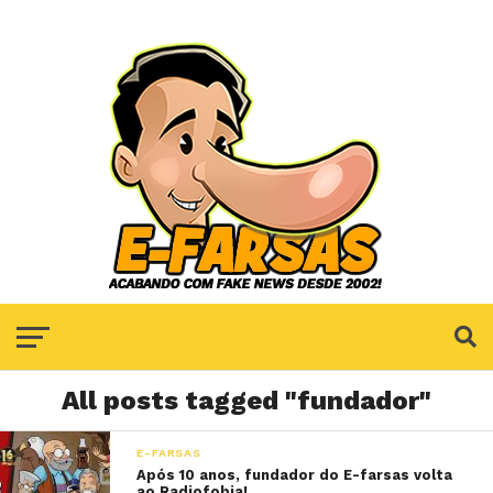
All posts tagged "fundador"
E-FARSAS
Após 10 anos, fundador do E-farsas volta
ao Radiofobia!