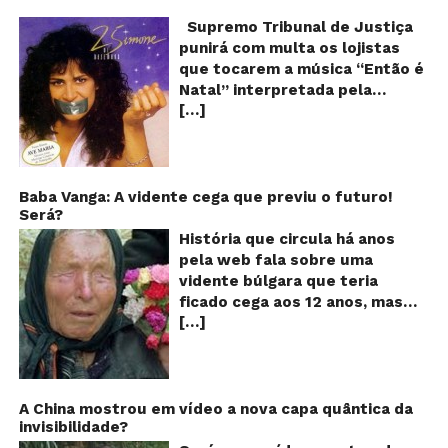
pr
q
Supremo Tribunal de Justiça
Sh
punirá com multa os lojistas
d
que tocarem a música “Então é
Br
Natal” interpretada pela
t
[…]
cantora Simone! Será? De
“E
é
acordo com notícia publicada
Na
em diversos sites e blogs (e
amplamente divulgada nas
redes sociais), uma das
Baba Vanga: A vidente cega que previu o futuro!
Será?
canções mais populares do
Natal brasileiro estaria proibida
História que circula há anos
de ser executada nos
pela web fala sobre uma
Shoppings do país. Mas será
vidente búlgara que teria
que essa notícia é real ou mais
ficado cega aos 12 anos, mas
uma farsa da internet?
[…]
teria previsto o fim a
Verdadeira ou falsa? A música
humanidade! Será verdade?
“Então é Natal”, eternizada na
Baba Vanga, a mulher que
voz da cantora Simone, é uma
previu o fim do mundo e do
versão feita pelo compositor
nosso futuro, morreu em 1996
A China mostrou em vídeo a nova capa quântica da
Claudio Rabello da canção
invisibilidade?
aos 90 anos de idade, e teria
“Happy Xmas (War Is Over)” de