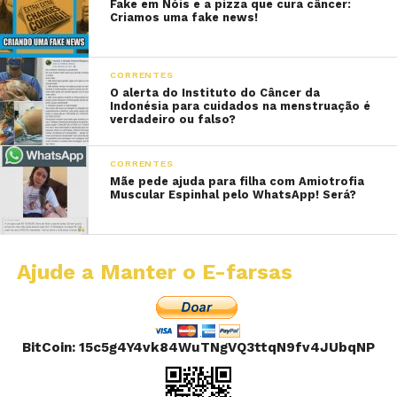
Fake em Nóis e a pizza que cura câncer:
Criamos uma fake news!
CORRENTES
O alerta do Instituto do Câncer da
Indonésia para cuidados na menstruação é
verdadeiro ou falso?
CORRENTES
Mãe pede ajuda para filha com Amiotrofia
Muscular Espinhal pelo WhatsApp! Será?
Ajude a Manter o E-farsas
BitCoin: 15c5g4Y4vk84WuTNgVQ3ttqN9fv4JUbqNP