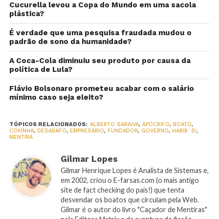
Cucurella levou a Copa do Mundo em uma sacola
plástica?
É verdade que uma pesquisa fraudada mudou o
padrão de sono da humanidade?
A Coca-Cola diminuiu seu produto por causa da
política de Lula?
Flávio Bolsonaro prometeu acabar com o salário
mínimo caso seja eleito?
TÓPICOS RELACIONADOS:
ALBERTO SARAIVA
,
APÓCRIFO
,
BOATO
,
COXINHA
,
DESABAFO
,
EMPRESÁRIO
,
FUNDADOR
,
GOVERNO
,
HABIB´S!
,
MENTIRA
Gilmar Lopes
Gilmar Henrique Lopes é Analista de Sistemas e,
em 2002, criou o E-farsas.com (o mais antigo
site de fact checking do país!) que tenta
desvendar os boatos que circulam pela Web.
Gilmar é o autor do livro "Caçador de Mentiras"