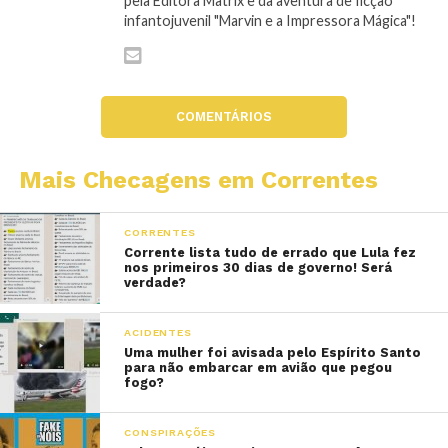
pela Editora Matrix e da aventura de ficção
infantojuvenil "Marvin e a Impressora Mágica"!
COMENTÁRIOS
Mais Checagens em Correntes
CORRENTES
Corrente lista tudo de errado que Lula fez
nos primeiros 30 dias de governo! Será
verdade?
ACIDENTES
Uma mulher foi avisada pelo Espírito Santo
para não embarcar em avião que pegou
fogo?
CONSPIRAÇÕES