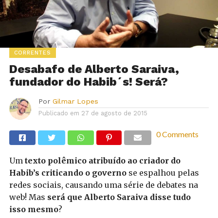
CORRENTES
Desabafo de Alberto Saraiva,
fundador do Habib´s! Será?
Por
Gilmar Lopes
Publicado em
27 de agosto de 2015
0 Comments
Um
texto polêmico atribuído ao criador do
Habib’s criticando o governo
se espalhou pelas
redes sociais, causando uma série de debates na
web! Mas
será que Alberto Saraiva disse tudo
isso mesmo
?