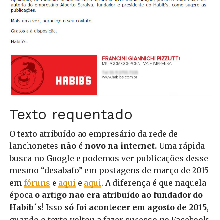
Texto requentado
O texto atribuído ao empresário da rede de
lanchonetes
não é novo na internet.
Uma rápida
busca no Google e podemos ver publicações desse
mesmo “desabafo” em postagens de março de 2015
em
fóruns
e
aqui
e
aqui
. A diferença é que naquela
época
o artigo não era atribuído ao fundador do
Habib´s
! Isso
só foi acontecer em agosto de 2015
,
quando o texto voltou a fazer sucesso no Facebook.