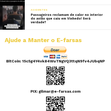
ACIDENTES
Passageiros reclamam de calor no interior
do avião que caiu em Vinhedo! Será
verdade?
Ajude a Manter o E-farsas
BitCoin: 15c5g4Y4vk84WuTNgVQ3ttqN9fv4JUbqNP
PIX: gilmar@e-farsas.com