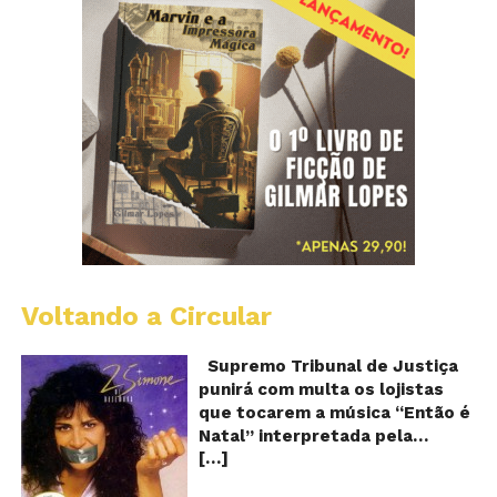
Voltando a Circular
S
pr
q
Supremo Tribunal de Justiça
Sh
punirá com multa os lojistas
d
que tocarem a música “Então é
Br
Natal” interpretada pela
t
[…]
cantora Simone! Será? De
“E
é
acordo com notícia publicada