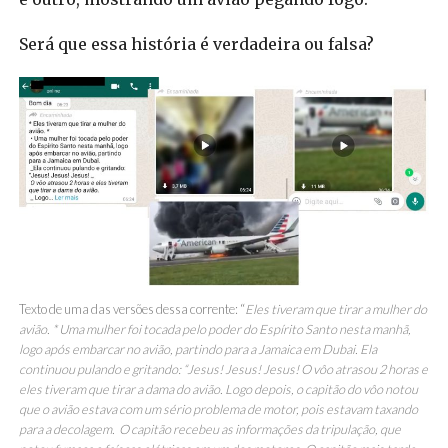
Será que essa história é verdadeira ou falsa?
Texto de uma das versões dessa corrente: “
Eles tiveram que tirar a mulher do
avião. * Uma mulher foi tocada pelo poder do Espírito Santo nesta manhã,
logo após embarcar no avião, partindo para a Jamaica em Dubai. Ela
continuou pulando e gritando: “Jesus! Jesus! Jesus! O vôo atrasou 2 horas e
eles tiveram que tirar a dama do avião. Logo depois, o capitão do vôo notou
que o avião estava com um sério problema de motor, pois estavam taxando
para a decolagem. O capitão recebeu as informações da tripulação, que