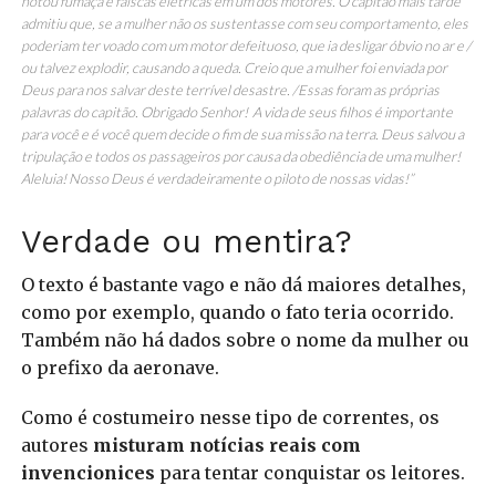
notou fumaça e faíscas elétricas em um dos motores. O capitão mais tarde
admitiu que, se a mulher não os sustentasse com seu comportamento, eles
poderiam ter voado com um motor defeituoso, que ia desligar óbvio no ar e /
ou talvez explodir, causando a queda. Creio que a mulher foi enviada por
Deus para nos salvar deste terrível desastre. /Essas foram as próprias
palavras do capitão. Obrigado Senhor! A vida de seus filhos é importante
para você e é você quem decide o fim de sua missão na terra. Deus salvou a
tripulação e todos os passageiros por causa da obediência de uma mulher!
Aleluia! Nosso Deus é verdadeiramente o piloto de nossas vidas!”
Verdade ou mentira?
O texto é bastante vago e não dá maiores detalhes,
como por exemplo, quando o fato teria ocorrido.
Também não há dados sobre o nome da mulher ou
o prefixo da aeronave.
Como é costumeiro nesse tipo de correntes, os
autores
misturam notícias reais com
invencionices
para tentar conquistar os leitores.