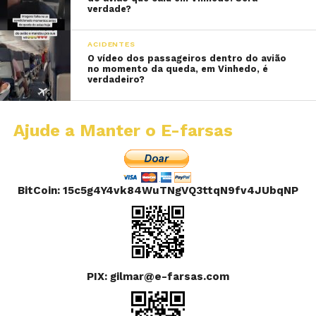
verdade?
ACIDENTES
O vídeo dos passageiros dentro do avião
no momento da queda, em Vinhedo, é
verdadeiro?
Ajude a Manter o E-farsas
BitCoin: 15c5g4Y4vk84WuTNgVQ3ttqN9fv4JUbqNP
PIX: gilmar@e-farsas.com