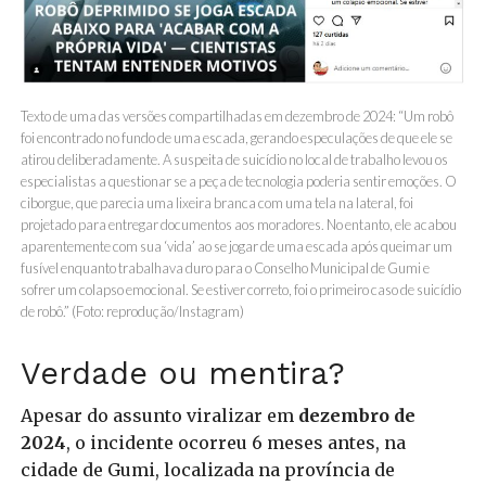
Texto de uma das versões compartilhadas em dezembro de 2024: “Um robô
foi encontrado no fundo de uma escada, gerando especulações de que ele se
atirou deliberadamente. A suspeita de suicídio no local de trabalho levou os
especialistas a questionar se a peça de tecnologia poderia sentir emoções. O
ciborgue, que parecia uma lixeira branca com uma tela na lateral, foi
projetado para entregar documentos aos moradores. No entanto, ele acabou
aparentemente com sua ‘vida’ ao se jogar de uma escada após queimar um
fusível enquanto trabalhava duro para o Conselho Municipal de Gumi e
sofrer um colapso emocional. Se estiver correto, foi o primeiro caso de suicídio
de robô.” (Foto: reprodução/Instagram)
Verdade ou mentira?
Apesar do assunto viralizar em
dezembro de
2024
, o incidente ocorreu 6 meses antes, na
cidade de Gumi, localizada na província de