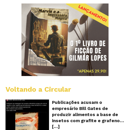
Voltando a Circular
Al
c
o
Publicações acusam o
se
empresário Bill Gates de
d
produzir alimentos a base de
sa
insetos com grafite e grafeno
c
[…]
com o objetivo de reduzir a
in