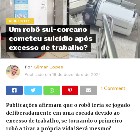
ACIDENTES
Um robô sul-coreano
cometeu suicídio após
excesso de trabalho?
Por
Gilmar Lopes
Publicado em
18 de dezembro de 2024
1 Comment
Publicações afirmam que o robô teria se jogado
deliberadamente em uma escada devido ao
excesso de trabalho, se tornando o primeiro
robô a tirar a própria vida! Será mesmo?