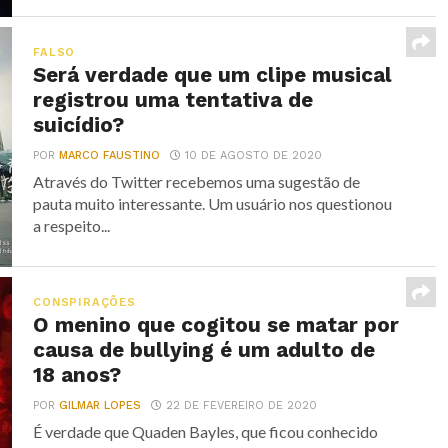
FALSO
Será verdade que um clipe musical
registrou uma tentativa de
suicídio?
POR
MARCO FAUSTINO
10 DE AGOSTO DE 2020
Através do Twitter recebemos uma sugestão de
pauta muito interessante. Um usuário nos questionou
a respeito...
CONSPIRAÇÕES
O menino que cogitou se matar por
causa de bullying é um adulto de
18 anos?
POR
GILMAR LOPES
22 DE FEVEREIRO DE 2020
É verdade que Quaden Bayles, que ficou conhecido