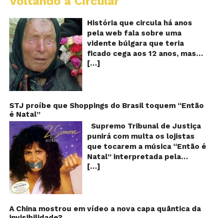
Voltando a Circular
B
Va
A
História que circula há anos
vi
pela web fala sobre uma
ce
vidente búlgara que teria
q
ficado cega aos 12 anos, mas
pr
[…]
teria previsto o fim a
o
fu
humanidade! Será verdade?
Se
Baba Vanga, a mulher que
previu o fim do mundo e do
nosso futuro, morreu em 1996
STJ proíbe que Shoppings do Brasil toquem “Então
é Natal”
aos 90 anos de idade, e teria
sido uma das grandes videntes
Supremo Tribunal de Justiça
do século XX. De acordo com
punirá com multa os lojistas
inúmeros textos que circulam a
que tocarem a música “Então é
seu respeito, Baba Vanga teria
Natal” interpretada pela
previsto a morte de Stalin além
[…]
cantora Simone! Será? De
de fazer incontáveis previsões
acordo com notícia publicada
terríveis para toda a
em diversos sites e blogs (e
humanidade. O texto que
amplamente divulgada nas
acompanha as fotos dessa
redes sociais), uma das
A China mostrou em vídeo a nova capa quântica da
vidente lista uma série de
invisibilidade?
canções mais populares do