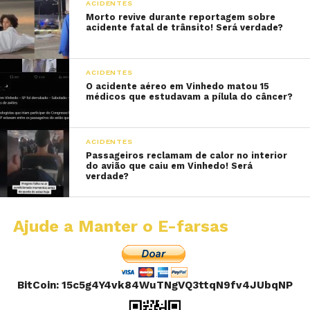
ACIDENTES
Morto revive durante reportagem sobre
acidente fatal de trânsito! Será verdade?
ACIDENTES
O acidente aéreo em Vinhedo matou 15
médicos que estudavam a pílula do câncer?
ACIDENTES
Passageiros reclamam de calor no interior
do avião que caiu em Vinhedo! Será
verdade?
Ajude a Manter o E-farsas
BitCoin: 15c5g4Y4vk84WuTNgVQ3ttqN9fv4JUbqNP