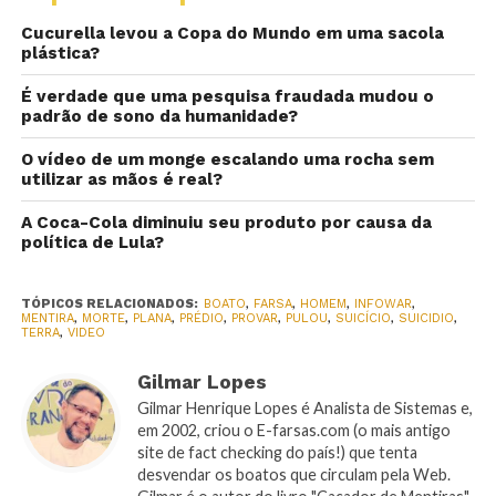
Cucurella levou a Copa do Mundo em uma sacola
plástica?
É verdade que uma pesquisa fraudada mudou o
padrão de sono da humanidade?
O vídeo de um monge escalando uma rocha sem
utilizar as mãos é real?
A Coca-Cola diminuiu seu produto por causa da
política de Lula?
TÓPICOS RELACIONADOS:
BOATO
,
FARSA
,
HOMEM
,
INFOWAR
,
MENTIRA
,
MORTE
,
PLANA
,
PRÉDIO
,
PROVAR
,
PULOU
,
SUICÍCIO
,
SUICIDIO
,
TERRA
,
VIDEO
Gilmar Lopes
Gilmar Henrique Lopes é Analista de Sistemas e,
em 2002, criou o E-farsas.com (o mais antigo
site de fact checking do país!) que tenta
desvendar os boatos que circulam pela Web.