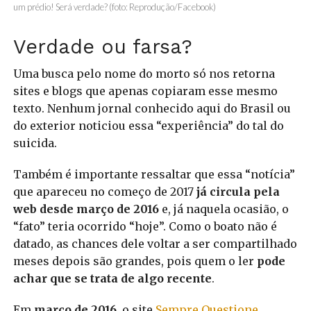
um prédio! Será verdade? (foto: Reprodução/Facebook)
Verdade ou farsa?
Uma busca pelo nome do morto só nos retorna
sites e blogs que apenas copiaram esse mesmo
texto. Nenhum jornal conhecido aqui do Brasil ou
do exterior noticiou essa “experiência” do tal do
suicida.
Também é importante ressaltar que essa “notícia”
que apareceu no começo de 2017
já circula pela
web desde março de 2016
e, já naquela ocasião, o
“fato” teria ocorrido “hoje”. Como o boato não é
datado, as chances dele voltar a ser compartilhado
meses depois são grandes, pois quem o ler
pode
achar que se trata de algo recente
.
Em
março de 2016
, o site
Sempre Questione