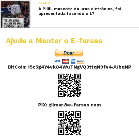
FALSO
A Pilili, mascote da urna eletrônica, foi
apresentada fazendo o L?
Ajude a Manter o E-farsas
BitCoin: 15c5g4Y4vk84WuTNgVQ3ttqN9fv4JUbqNP
PIX: gilmar@e-farsas.com