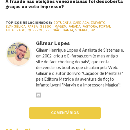
A fraude nas eleições venezuelanas foi descoberta
graças ao voto impresso?
TÓPICOS RELACIONADOS:
BOTUCATU
,
CARDÍACA
,
ENFARTO
,
EVANGÉLICA
,
FARSA
,
GESSO
,
IMAGEM
,
PARADA
,
PASTORA
,
PORTAL
ATUALIZADO
,
QUEBROU
,
RELIGIÃO
,
SANTA
,
SOFREU
,
SP
Gilmar Lopes
Gilmar Henrique Lopes é Analista de Sistemas e,
em 2002, criou o E-farsas.com (o mais antigo
site de fact checking do país!) que tenta
desvendar os boatos que circulam pela Web.
Gilmar é o autor do livro "Caçador de Mentiras"
pela Editora Matrix e da aventura de ficção
infantojuvenil "Marvin e a Impressora Mágica"!
COMENTÁRIOS