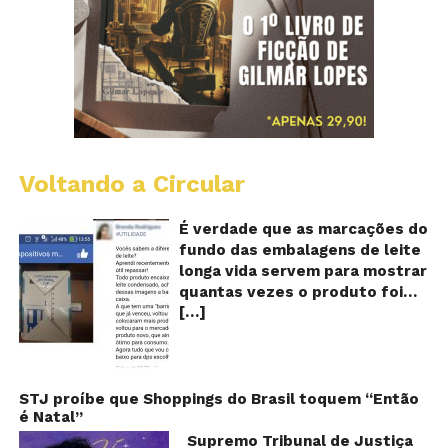
Voltando a Circular
E
lo
vi
É verdade que as marcações do
m
fundo das embalagens de leite
qu
longa vida servem para mostrar
v
quantas vezes o produto foi
o
[…]
reaproveitado? O alerta surgiu
le
fo
no dia 22 de novembro de 2018,
re
em uma conta no Facebook e
rapidamente se espalhou
também através de grupos no
STJ proíbe que Shoppings do Brasil toquem “Então
é Natal”
WhatsApp. De acordo com o
texto – que já havia sido
Supremo Tribunal de Justiça