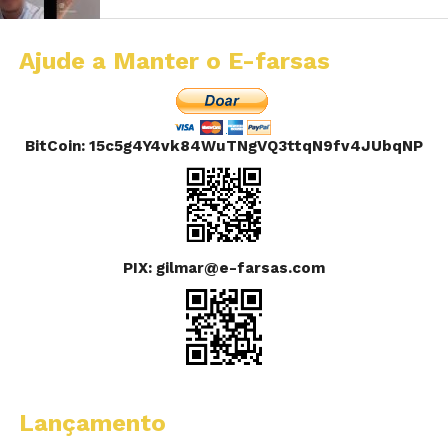
Ajude a Manter o E-farsas
BitCoin: 15c5g4Y4vk84WuTNgVQ3ttqN9fv4JUbqNP
PIX: gilmar@e-farsas.com
Lançamento