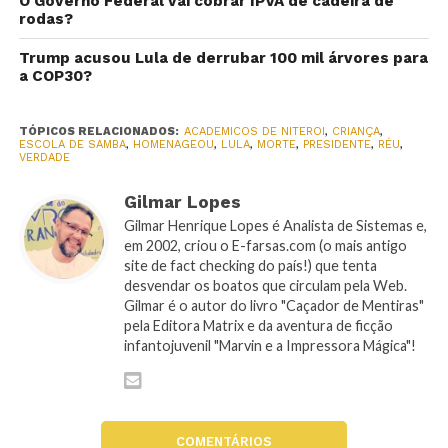
O Governo Federal vai cobrar IPVA de cadeira de
rodas?
Trump acusou Lula de derrubar 100 mil árvores para
a COP30?
TÓPICOS RELACIONADOS:
ACADEMICOS DE NITEROI
,
CRIANÇA
,
ESCOLA DE SAMBA
,
HOMENAGEOU
,
LULA
,
MORTE
,
PRESIDENTE
,
RÉU
,
VERDADE
Gilmar Lopes
Gilmar Henrique Lopes é Analista de Sistemas e,
em 2002, criou o E-farsas.com (o mais antigo
site de fact checking do país!) que tenta
desvendar os boatos que circulam pela Web.
Gilmar é o autor do livro "Caçador de Mentiras"
pela Editora Matrix e da aventura de ficção
infantojuvenil "Marvin e a Impressora Mágica"!
COMENTÁRIOS