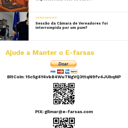
VERDADEIRO
Sessão da Câmara de Vereadores foi
interrompida por um pum?
Ajude a Manter o E-farsas
BitCoin: 15c5g4Y4vk84WuTNgVQ3ttqN9fv4JUbqNP
PIX: gilmar@e-farsas.com