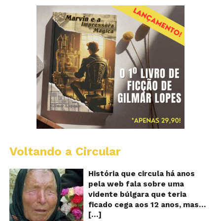
Voltando a Circular
B
Va
A
História que circula há anos
vi
pela web fala sobre uma
ce
vidente búlgara que teria
q
ficado cega aos 12 anos, mas
pr
[…]
teria previsto o fim a
o